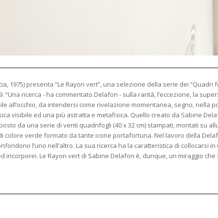
ia, 1975) presenta “Le Rayon vert”, una selezione della serie dei “Quadri fo
9. “Una ricerca - ha commentato Delafon - sulla rarità, l’eccezione, la superst
le all’occhio, da intendersi come rivelazione momentanea, segno, nella poet
ca visibile ed una più astratta e metafisica. Quello creato da Sabine Delaf
sto da una serie di venti quadrifogli (40 x 32 cm) stampati, montati su allu
 di colore verde formato da tante icone portafortuna. Nel lavoro della Dela
nfondono l’uno nell’altro. La sua ricerca ha la caratteristica di collocarsi in
 ed incorporei. Le Rayon vert di Sabine Delafon è, dunque, un miraggio che