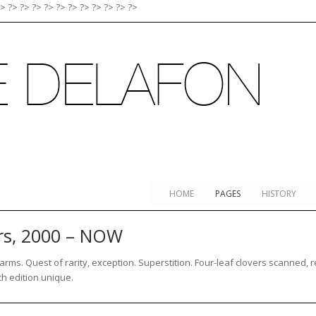
?>
?>
?>
?>
?>
?>
?>
?>
?>
?>
?>
?>
HOME
PAGES
HISTORY
ers, 2000 – NOW
arms. Quest of rarity, exception. Superstition. Four-leaf clovers scanned,
h edition unique.