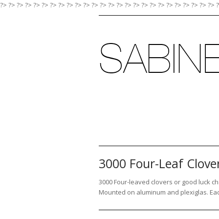
?> ?>
?>
?>
?>
?>
?>
?>
?>
?>
?>
?>
?>
?>
?>
?>
?>
?>
?>
?>
?>
?>
?>
?>
?>
?>
3000 Four-Leaf Clov
3000 Four-leaved clovers or good luck ch
Mounted on aluminum and plexiglas. Eac