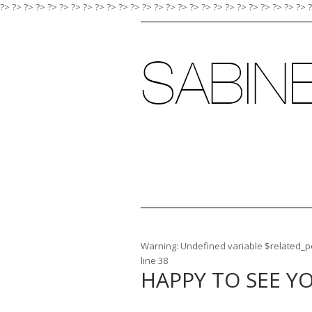
?> ?>
?>
?>
?>
?>
?>
?>
?>
?>
?>
?>
?>
?>
?>
?>
?>
?>
?>
?>
?>
?>
?>
?>
?>
?>
Warning
: Undefined variable $related_po
line
38
HAPPY TO SEE Y