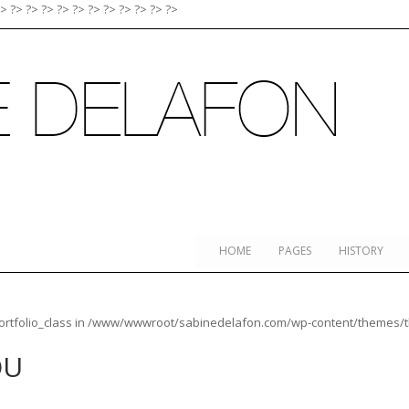
?>
?>
?>
?>
?>
?>
?>
?>
?>
?>
?>
?>
HOME
PAGES
HISTORY
rtfolio_class in
/www/wwwroot/sabinedelafon.com/wp-content/themes/thea
OU