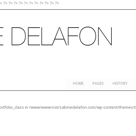
?>
?>
?>
?>
?>
?>
?>
?>
?>
?>
?>
?>
HOME
PAGES
HISTORY
rtfolio_class in
/www/wwwroot/sabinedelafon.com/wp-content/themes/thea