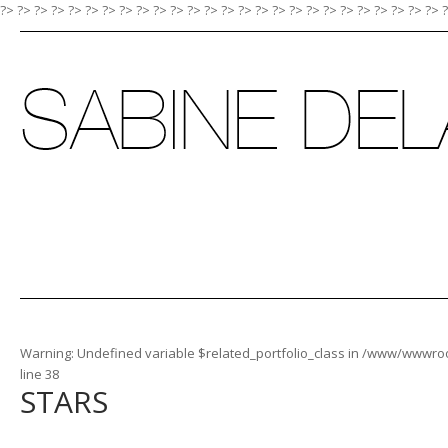
?> ?>
?>
?>
?>
?>
?>
?>
?>
?>
?>
?>
?>
?>
?>
?>
?>
?>
?>
?>
?>
?>
?>
?>
?>
?>
Warning
: Undefined variable $related_portfolio_class in
/www/wwwroot/
line
38
STARS