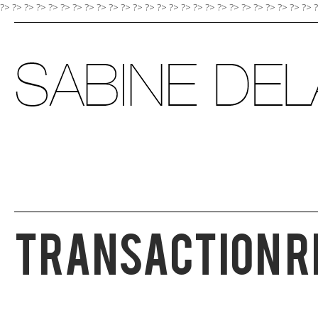
?> ?>
?>
?>
?>
?>
?>
?>
?>
?>
?>
?>
?>
?>
?>
?>
?>
?>
?>
?>
?>
?>
?>
?>
?>
?>
Transaction R