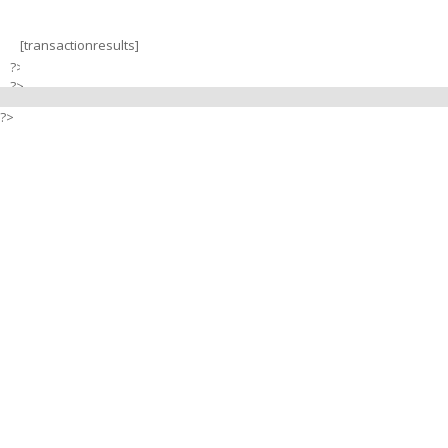
[transactionresults]
?>
?>
?>